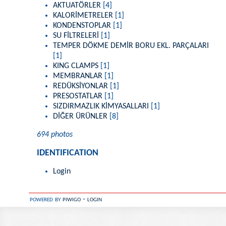
AKTUATÖRLER
[4]
KALORİMETRELER
[1]
KONDENSTOPLAR
[1]
SU FİLTRELERİ
[1]
TEMPER DÖKME DEMİR BORU EKL. PARÇALARI
[1]
KING CLAMPS
[1]
MEMBRANLAR
[1]
REDÜKSİYONLAR
[1]
PRESOSTATLAR
[1]
SIZDIRMAZLIK KİMYASALLARI
[1]
DİĞER ÜRÜNLER
[8]
694 photos
IDENTIFICATION
Login
powered by
piwigo
-
login