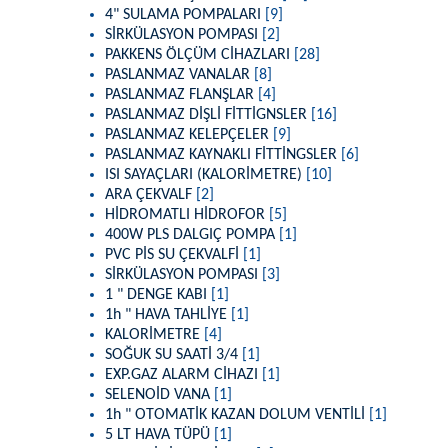
4" SULAMA POMPALARI
[9]
SİRKÜLASYON POMPASI
[2]
PAKKENS ÖLÇÜM CİHAZLARI
[28]
PASLANMAZ VANALAR
[8]
PASLANMAZ FLANŞLAR
[4]
PASLANMAZ DİŞLİ FİTTİGNSLER
[16]
PASLANMAZ KELEPÇELER
[9]
PASLANMAZ KAYNAKLI FİTTİNGSLER
[6]
ISI SAYAÇLARI (KALORİMETRE)
[10]
ARA ÇEKVALF
[2]
HİDROMATLI HİDROFOR
[5]
400W PLS DALGIÇ POMPA
[1]
PVC PİS SU ÇEKVALFİ
[1]
SİRKÜLASYON POMPASI
[3]
1 " DENGE KABI
[1]
1h " HAVA TAHLİYE
[1]
KALORİMETRE
[4]
SOĞUK SU SAATİ 3/4
[1]
EXP.GAZ ALARM CİHAZI
[1]
SELENOİD VANA
[1]
1h " OTOMATİK KAZAN DOLUM VENTİLİ
[1]
5 LT HAVA TÜPÜ
[1]