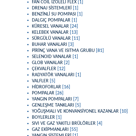
FAN COİL İZOLELİ FLEX
[1]
DRENAJ SİSTEMLERİ
[1]
BENZİNLİ SU POMPASI
[1]
DALGIÇ POMPALAR
[1]
KÜRESEL VANALAR
[24]
KELEBEK VANALAR
[13]
SÜRGÜLÜ VANALAR
[11]
BUHAR VANALARI
[3]
PİRİNÇ VANA VE ISITMA GRUBU
[81]
SELENOID VANALAR
[1]
GLOB VANALAR
[2]
ÇEKVALFLER
[12]
RADYATÖR VANALARI
[1]
VALFLER
[5]
HİDROFORLAR
[16]
POMPALAR
[26]
YANGIN POMPALARI
[7]
GENLEŞME TANKLARI
[5]
YOĞUŞMALI VE KONVANSİYONEL KAZANLAR
[10]
BOYLERLER
[1]
SIVI VE GAZ YAKITLI BRÜLÖRLER
[4]
GAZ EKİPMANLARI
[55]
YANGIN SİSTEMLERİ
[1]