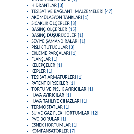
HİDRANTLAR
[3]
TESİSAT VE BAĞLANTI MALZEMELERİ
[47]
AKÜMÜLASYON TANKLARI
[1]
SICAKLIK ÖLÇERLER
[8]
BASINÇ ÖLÇERLER
[15]
BASINÇ DÜŞÜRÜCÜLER
[1]
SEVİYE ŞAMANDIRALARI
[1]
PİSLİK TUTUCULAR
[3]
EKLEME PARÇALARI
[1]
FLANŞLAR
[1]
KELEPÇELER
[1]
KEPLER
[1]
TESİSAT ARMATÜRLERİ
[1]
PATENT DİRSEKLER
[1]
TORTU VE PİSLİK AYIRICILAR
[1]
HAVA AYIRICILAR
[1]
HAVA TAHLİYE CİHAZLARI
[1]
TERMOSTATLAR
[1]
SU VE GAZ FLEX HORTUMLAR
[12]
PVC BORULAR
[1]
ESNEK HORTUMLAR
[1]
KOMPANSATÖRLER
[7]