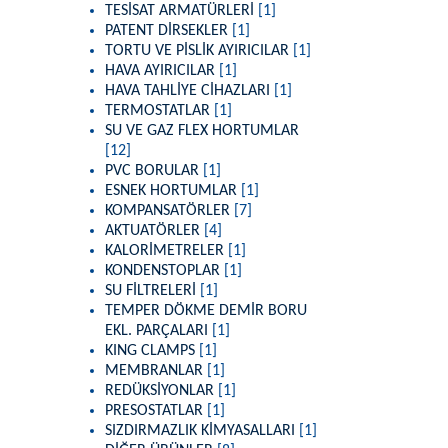
TESİSAT ARMATÜRLERİ
[1]
PATENT DİRSEKLER
[1]
TORTU VE PİSLİK AYIRICILAR
[1]
HAVA AYIRICILAR
[1]
HAVA TAHLİYE CİHAZLARI
[1]
TERMOSTATLAR
[1]
SU VE GAZ FLEX HORTUMLAR
[12]
PVC BORULAR
[1]
ESNEK HORTUMLAR
[1]
KOMPANSATÖRLER
[7]
AKTUATÖRLER
[4]
KALORİMETRELER
[1]
KONDENSTOPLAR
[1]
SU FİLTRELERİ
[1]
TEMPER DÖKME DEMİR BORU
EKL. PARÇALARI
[1]
KING CLAMPS
[1]
MEMBRANLAR
[1]
REDÜKSİYONLAR
[1]
PRESOSTATLAR
[1]
SIZDIRMAZLIK KİMYASALLARI
[1]