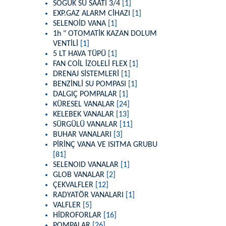
SOĞUK SU SAATİ 3/4
[1]
EXP.GAZ ALARM CİHAZI
[1]
SELENOİD VANA
[1]
1h " OTOMATİK KAZAN DOLUM
VENTİLİ
[1]
5 LT HAVA TÜPÜ
[1]
FAN COİL İZOLELİ FLEX
[1]
DRENAJ SİSTEMLERİ
[1]
BENZİNLİ SU POMPASI
[1]
DALGIÇ POMPALAR
[1]
KÜRESEL VANALAR
[24]
KELEBEK VANALAR
[13]
SÜRGÜLÜ VANALAR
[11]
BUHAR VANALARI
[3]
PİRİNÇ VANA VE ISITMA GRUBU
[81]
SELENOID VANALAR
[1]
GLOB VANALAR
[2]
ÇEKVALFLER
[12]
RADYATÖR VANALARI
[1]
VALFLER
[5]
HİDROFORLAR
[16]
POMPALAR
[26]