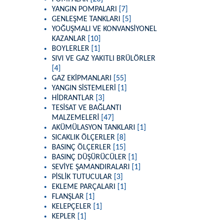
YANGIN POMPALARI
[7]
GENLEŞME TANKLARI
[5]
YOĞUŞMALI VE KONVANSİYONEL
KAZANLAR
[10]
BOYLERLER
[1]
SIVI VE GAZ YAKITLI BRÜLÖRLER
[4]
GAZ EKİPMANLARI
[55]
YANGIN SİSTEMLERİ
[1]
HİDRANTLAR
[3]
TESİSAT VE BAĞLANTI
MALZEMELERİ
[47]
AKÜMÜLASYON TANKLARI
[1]
SICAKLIK ÖLÇERLER
[8]
BASINÇ ÖLÇERLER
[15]
BASINÇ DÜŞÜRÜCÜLER
[1]
SEVİYE ŞAMANDIRALARI
[1]
PİSLİK TUTUCULAR
[3]
EKLEME PARÇALARI
[1]
FLANŞLAR
[1]
KELEPÇELER
[1]
KEPLER
[1]