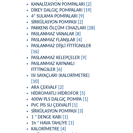
KANALİZASYON POMPALARI
[2]
DİKEY DALGIÇ POMPALARI
[19]
4" SULAMA POMPALARI
[9]
SİRKÜLASYON POMPASI
[2]
PAKKENS ÖLÇÜM CİHAZLARI
[28]
PASLANMAZ VANALAR
[8]
PASLANMAZ FLANŞLAR
[4]
PASLANMAZ DİŞLİ FİTTİGNSLER
[16]
PASLANMAZ KELEPÇELER
[9]
PASLANMAZ KAYNAKLI
FİTTİNGSLER
[6]
ISI SAYAÇLARI (KALORİMETRE)
[10]
ARA ÇEKVALF
[2]
HİDROMATLI HİDROFOR
[5]
400W PLS DALGIÇ POMPA
[1]
PVC PİS SU ÇEKVALFİ
[1]
SİRKÜLASYON POMPASI
[3]
1 " DENGE KABI
[1]
1h " HAVA TAHLİYE
[1]
KALORİMETRE
[4]