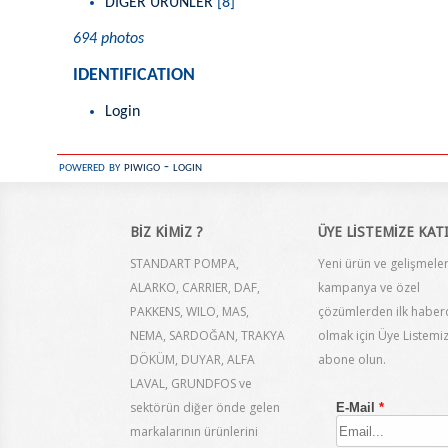
DİĞER ÜRÜNLER
[8]
694 photos
IDENTIFICATION
Login
powered by
piwigo
-
login