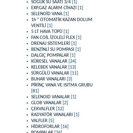
SOĞUK SU SAATİ 3/4
[1]
EXP.GAZ ALARM CİHAZI
[1]
SELENOİD VANA
[1]
1h " OTOMATİK KAZAN DOLUM
VENTİLİ
[1]
5 LT HAVA TÜPÜ
[1]
FAN COİL İZOLELİ FLEX
[1]
DRENAJ SİSTEMLERİ
[1]
BENZİNLİ SU POMPASI
[1]
DALGIÇ POMPALAR
[1]
KÜRESEL VANALAR
[24]
KELEBEK VANALAR
[13]
SÜRGÜLÜ VANALAR
[11]
BUHAR VANALARI
[3]
PİRİNÇ VANA VE ISITMA GRUBU
[81]
SELENOID VANALAR
[1]
GLOB VANALAR
[2]
ÇEKVALFLER
[12]
RADYATÖR VANALARI
[1]
VALFLER
[5]
HİDROFORLAR
[16]
POMPALAR
[26]