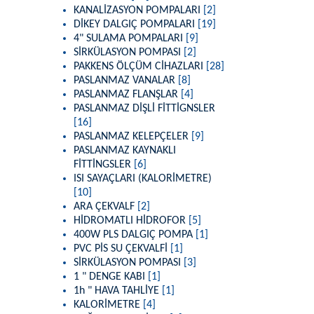
KANALİZASYON POMPALARI
[2]
DİKEY DALGIÇ POMPALARI
[19]
4" SULAMA POMPALARI
[9]
SİRKÜLASYON POMPASI
[2]
PAKKENS ÖLÇÜM CİHAZLARI
[28]
PASLANMAZ VANALAR
[8]
PASLANMAZ FLANŞLAR
[4]
PASLANMAZ DİŞLİ FİTTİGNSLER
[16]
PASLANMAZ KELEPÇELER
[9]
PASLANMAZ KAYNAKLI
FİTTİNGSLER
[6]
ISI SAYAÇLARI (KALORİMETRE)
[10]
ARA ÇEKVALF
[2]
HİDROMATLI HİDROFOR
[5]
400W PLS DALGIÇ POMPA
[1]
PVC PİS SU ÇEKVALFİ
[1]
SİRKÜLASYON POMPASI
[3]
1 " DENGE KABI
[1]
1h " HAVA TAHLİYE
[1]
KALORİMETRE
[4]