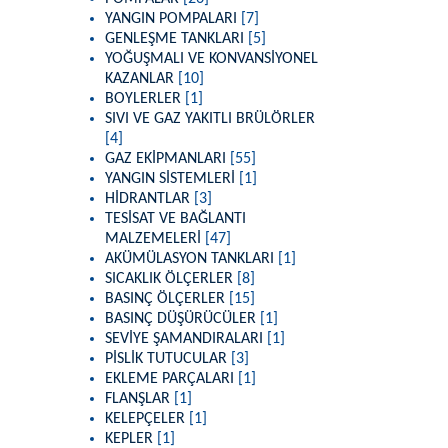
YANGIN POMPALARI
[7]
GENLEŞME TANKLARI
[5]
YOĞUŞMALI VE KONVANSİYONEL
KAZANLAR
[10]
BOYLERLER
[1]
SIVI VE GAZ YAKITLI BRÜLÖRLER
[4]
GAZ EKİPMANLARI
[55]
YANGIN SİSTEMLERİ
[1]
HİDRANTLAR
[3]
TESİSAT VE BAĞLANTI
MALZEMELERİ
[47]
AKÜMÜLASYON TANKLARI
[1]
SICAKLIK ÖLÇERLER
[8]
BASINÇ ÖLÇERLER
[15]
BASINÇ DÜŞÜRÜCÜLER
[1]
SEVİYE ŞAMANDIRALARI
[1]
PİSLİK TUTUCULAR
[3]
EKLEME PARÇALARI
[1]
FLANŞLAR
[1]
KELEPÇELER
[1]
KEPLER
[1]