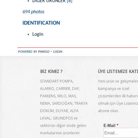
DİĞER ÜRÜNLER
[8]
694 photos
IDENTIFICATION
Login
powered by
piwigo
-
login