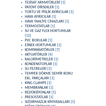
TESİSAT ARMATÜRLERİ
[1]
PATENT DİRSEKLER
[1]
TORTU VE PİSLİK AYIRICILAR
[1]
HAVA AYIRICILAR
[1]
HAVA TAHLİYE CİHAZLARI
[1]
TERMOSTATLAR
[1]
SU VE GAZ FLEX HORTUMLAR
[12]
PVC BORULAR
[1]
ESNEK HORTUMLAR
[1]
KOMPANSATÖRLER
[7]
AKTUATÖRLER
[4]
KALORİMETRELER
[1]
KONDENSTOPLAR
[1]
SU FİLTRELERİ
[1]
TEMPER DÖKME DEMİR BORU
EKL. PARÇALARI
[1]
KING CLAMPS
[1]
MEMBRANLAR
[1]
REDÜKSİYONLAR
[1]
PRESOSTATLAR
[1]
SIZDIRMAZLIK KİMYASALLARI
[1]