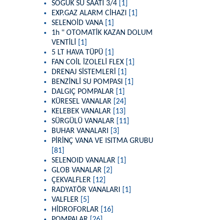
SOĞUK SU SAATİ 3/4
[1]
EXP.GAZ ALARM CİHAZI
[1]
SELENOİD VANA
[1]
1h " OTOMATİK KAZAN DOLUM
VENTİLİ
[1]
5 LT HAVA TÜPÜ
[1]
FAN COİL İZOLELİ FLEX
[1]
DRENAJ SİSTEMLERİ
[1]
BENZİNLİ SU POMPASI
[1]
DALGIÇ POMPALAR
[1]
KÜRESEL VANALAR
[24]
KELEBEK VANALAR
[13]
SÜRGÜLÜ VANALAR
[11]
BUHAR VANALARI
[3]
PİRİNÇ VANA VE ISITMA GRUBU
[81]
SELENOID VANALAR
[1]
GLOB VANALAR
[2]
ÇEKVALFLER
[12]
RADYATÖR VANALARI
[1]
VALFLER
[5]
HİDROFORLAR
[16]
POMPALAR
[26]