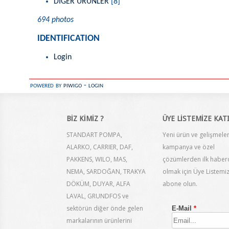
DİĞER ÜRÜNLER
[8]
694 photos
IDENTIFICATION
Login
powered by
piwigo
-
login