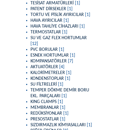
TESİSAT ARMATÜRLERİ
[1]
PATENT DİRSEKLER
[1]
TORTU VE PİSLİK AYIRICILAR
[1]
HAVA AYIRICILAR
[1]
HAVA TAHLİYE CİHAZLARI
[1]
TERMOSTATLAR
[1]
SU VE GAZ FLEX HORTUMLAR
[12]
PVC BORULAR
[1]
ESNEK HORTUMLAR
[1]
KOMPANSATÖRLER
[7]
AKTUATÖRLER
[4]
KALORİMETRELER
[1]
KONDENSTOPLAR
[1]
SU FİLTRELERİ
[1]
TEMPER DÖKME DEMİR BORU
EKL. PARÇALARI
[1]
KING CLAMPS
[1]
MEMBRANLAR
[1]
REDÜKSİYONLAR
[1]
PRESOSTATLAR
[1]
SIZDIRMAZLIK KİMYASALLARI
[1]