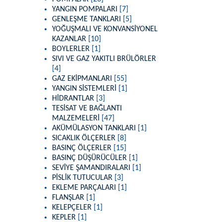
YANGIN POMPALARI
[7]
GENLEŞME TANKLARI
[5]
YOĞUŞMALI VE KONVANSİYONEL
KAZANLAR
[10]
BOYLERLER
[1]
SIVI VE GAZ YAKITLI BRÜLÖRLER
[4]
GAZ EKİPMANLARI
[55]
YANGIN SİSTEMLERİ
[1]
HİDRANTLAR
[3]
TESİSAT VE BAĞLANTI
MALZEMELERİ
[47]
AKÜMÜLASYON TANKLARI
[1]
SICAKLIK ÖLÇERLER
[8]
BASINÇ ÖLÇERLER
[15]
BASINÇ DÜŞÜRÜCÜLER
[1]
SEVİYE ŞAMANDIRALARI
[1]
PİSLİK TUTUCULAR
[3]
EKLEME PARÇALARI
[1]
FLANŞLAR
[1]
KELEPÇELER
[1]
KEPLER
[1]