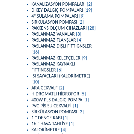
KANALİZASYON POMPALARI
[2]
DİKEY DALGIÇ POMPALARI
[19]
4" SULAMA POMPALARI
[9]
SİRKÜLASYON POMPASI
[2]
PAKKENS ÖLÇÜM CİHAZLARI
[28]
PASLANMAZ VANALAR
[8]
PASLANMAZ FLANŞLAR
[4]
PASLANMAZ DİŞLİ FİTTİGNSLER
[16]
PASLANMAZ KELEPÇELER
[9]
PASLANMAZ KAYNAKLI
FİTTİNGSLER
[6]
ISI SAYAÇLARI (KALORİMETRE)
[10]
ARA ÇEKVALF
[2]
HİDROMATLI HİDROFOR
[5]
400W PLS DALGIÇ POMPA
[1]
PVC PİS SU ÇEKVALFİ
[1]
SİRKÜLASYON POMPASI
[3]
1 " DENGE KABI
[1]
1h " HAVA TAHLİYE
[1]
KALORİMETRE
[4]