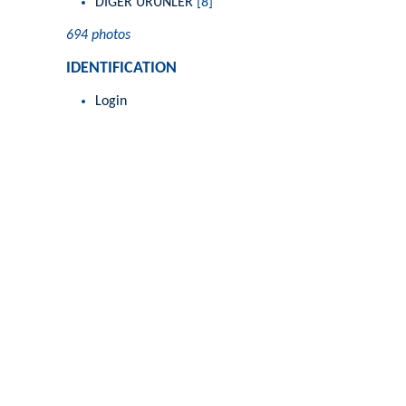
DİĞER ÜRÜNLER
[8]
694 photos
IDENTIFICATION
Login