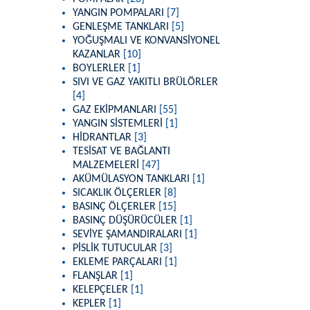
YANGIN POMPALARI
[7]
GENLEŞME TANKLARI
[5]
YOĞUŞMALI VE KONVANSİYONEL
KAZANLAR
[10]
BOYLERLER
[1]
SIVI VE GAZ YAKITLI BRÜLÖRLER
[4]
GAZ EKİPMANLARI
[55]
YANGIN SİSTEMLERİ
[1]
HİDRANTLAR
[3]
TESİSAT VE BAĞLANTI
MALZEMELERİ
[47]
AKÜMÜLASYON TANKLARI
[1]
SICAKLIK ÖLÇERLER
[8]
BASINÇ ÖLÇERLER
[15]
BASINÇ DÜŞÜRÜCÜLER
[1]
SEVİYE ŞAMANDIRALARI
[1]
PİSLİK TUTUCULAR
[3]
EKLEME PARÇALARI
[1]
FLANŞLAR
[1]
KELEPÇELER
[1]
KEPLER
[1]