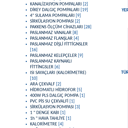
KANALİZASYON POMPALARI
[2]
DİKEY DALGIÇ POMPALARI
[19]
YE
4" SULAMA POMPALARI
[9]
SİRKÜLASYON POMPASI
[2]
PAKKENS ÖLÇÜM CİHAZLARI
[28]
PASLANMAZ VANALAR
[8]
PASLANMAZ FLANŞLAR
[4]
PASLANMAZ DİŞLİ FİTTİGNSLER
[16]
PASLANMAZ KELEPÇELER
[9]
PASLANMAZ KAYNAKLI
FİTTİNGSLER
[6]
TÜ
ISI SAYAÇLARI (KALORİMETRE)
[10]
ARA ÇEKVALF
[2]
HİDROMATLI HİDROFOR
[5]
400W PLS DALGIÇ POMPA
[1]
PVC PİS SU ÇEKVALFİ
[1]
SİRKÜLASYON POMPASI
[3]
1 " DENGE KABI
[1]
1h " HAVA TAHLİYE
[1]
KALORİMETRE
[4]