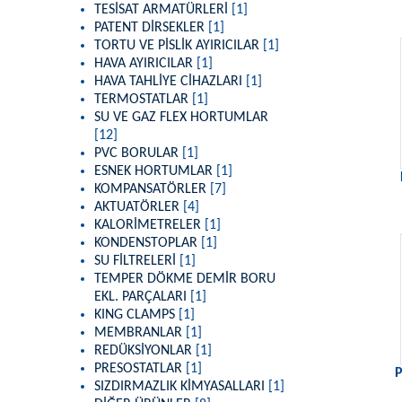
TESİSAT ARMATÜRLERİ
[1]
PATENT DİRSEKLER
[1]
TORTU VE PİSLİK AYIRICILAR
[1]
HAVA AYIRICILAR
[1]
HAVA TAHLİYE CİHAZLARI
[1]
TERMOSTATLAR
[1]
SU VE GAZ FLEX HORTUMLAR
[12]
PVC BORULAR
[1]
ESNEK HORTUMLAR
[1]
KOMPANSATÖRLER
[7]
AKTUATÖRLER
[4]
KALORİMETRELER
[1]
KONDENSTOPLAR
[1]
SU FİLTRELERİ
[1]
TEMPER DÖKME DEMİR BORU
EKL. PARÇALARI
[1]
KING CLAMPS
[1]
MEMBRANLAR
[1]
REDÜKSİYONLAR
[1]
PRESOSTATLAR
[1]
P
SIZDIRMAZLIK KİMYASALLARI
[1]