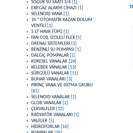
SOĞUK SU SAATİ 3/4
[1]
T
EXP.GAZ ALARM CİHAZI
[1]
SELENOİD VANA
[1]
1h " OTOMATİK KAZAN DOLUM
VENTİLİ
[1]
5 LT HAVA TÜPÜ
[1]
FAN COİL İZOLELİ FLEX
[1]
DRENAJ SİSTEMLERİ
[1]
BENZİNLİ SU POMPASI
[1]
DALGIÇ POMPALAR
[1]
KÜRESEL VANALAR
[24]
KELEBEK VANALAR
[13]
SÜRGÜLÜ VANALAR
[11]
BUHAR VANALARI
[3]
PİRİNÇ VANA VE ISITMA GRUBU
[81]
SELENOID VANALAR
[1]
GLOB VANALAR
[2]
ÇEKVALFLER
[12]
RADYATÖR VANALARI
[1]
VALFLER
[5]
HİDROFORLAR
[16]
POMPALAR
[26]