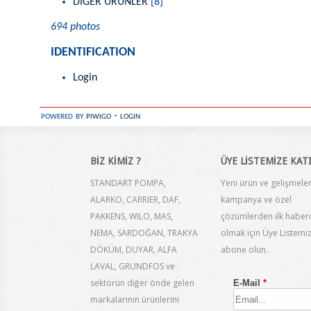
DİĞER ÜRÜNLER
[8]
694 photos
IDENTIFICATION
Login
powered by
piwigo
-
login