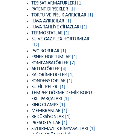
TESİSAT ARMATÜRLERİ
[1]
PATENT DİRSEKLER
[1]
TORTU VE PİSLİK AYIRICILAR
[1]
HAVA AYIRICILAR
[1]
HAVA TAHLİYE CİHAZLARI
[1]
TERMOSTATLAR
[1]
SU VE GAZ FLEX HORTUMLAR
[12]
PVC BORULAR
[1]
ESNEK HORTUMLAR
[1]
KOMPANSATÖRLER
[7]
AKTUATÖRLER
[4]
KALORİMETRELER
[1]
KONDENSTOPLAR
[1]
SU FİLTRELERİ
[1]
TEMPER DÖKME DEMİR BORU
EKL. PARÇALARI
[1]
KING CLAMPS
[1]
MEMBRANLAR
[1]
REDÜKSİYONLAR
[1]
PRESOSTATLAR
[1]
SIZDIRMAZLIK KİMYASALLARI
[1]