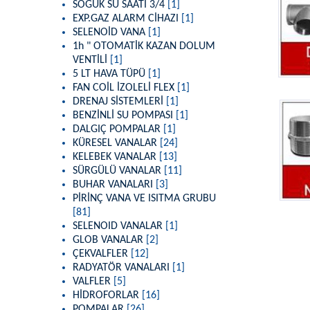
SOĞUK SU SAATİ 3/4
[1]
EXP.GAZ ALARM CİHAZI
[1]
SELENOİD VANA
[1]
1h " OTOMATİK KAZAN DOLUM
VENTİLİ
[1]
5 LT HAVA TÜPÜ
[1]
FAN COİL İZOLELİ FLEX
[1]
DRENAJ SİSTEMLERİ
[1]
BENZİNLİ SU POMPASI
[1]
DALGIÇ POMPALAR
[1]
KÜRESEL VANALAR
[24]
KELEBEK VANALAR
[13]
SÜRGÜLÜ VANALAR
[11]
BUHAR VANALARI
[3]
PİRİNÇ VANA VE ISITMA GRUBU
[81]
SELENOID VANALAR
[1]
GLOB VANALAR
[2]
ÇEKVALFLER
[12]
RADYATÖR VANALARI
[1]
VALFLER
[5]
HİDROFORLAR
[16]
POMPALAR
[26]