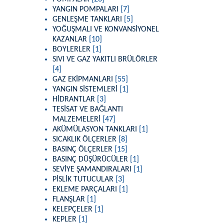
YANGIN POMPALARI
[7]
GENLEŞME TANKLARI
[5]
YOĞUŞMALI VE KONVANSİYONEL
KAZANLAR
[10]
BOYLERLER
[1]
SIVI VE GAZ YAKITLI BRÜLÖRLER
[4]
GAZ EKİPMANLARI
[55]
YANGIN SİSTEMLERİ
[1]
HİDRANTLAR
[3]
TESİSAT VE BAĞLANTI
MALZEMELERİ
[47]
AKÜMÜLASYON TANKLARI
[1]
SICAKLIK ÖLÇERLER
[8]
BASINÇ ÖLÇERLER
[15]
BASINÇ DÜŞÜRÜCÜLER
[1]
SEVİYE ŞAMANDIRALARI
[1]
PİSLİK TUTUCULAR
[3]
EKLEME PARÇALARI
[1]
FLANŞLAR
[1]
KELEPÇELER
[1]
KEPLER
[1]