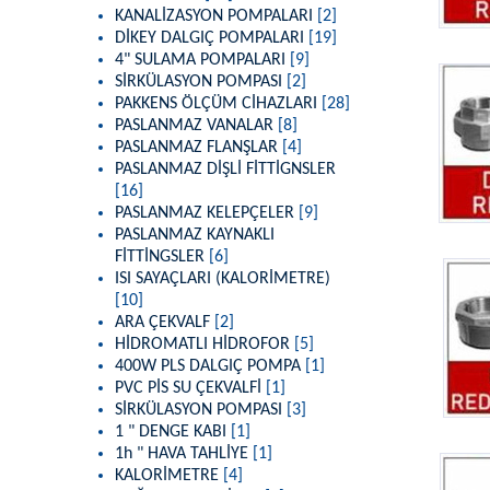
KANALİZASYON POMPALARI
[2]
DİKEY DALGIÇ POMPALARI
[19]
4" SULAMA POMPALARI
[9]
SİRKÜLASYON POMPASI
[2]
PAKKENS ÖLÇÜM CİHAZLARI
[28]
PASLANMAZ VANALAR
[8]
PASLANMAZ FLANŞLAR
[4]
PASLANMAZ DİŞLİ FİTTİGNSLER
[16]
PASLANMAZ KELEPÇELER
[9]
PASLANMAZ KAYNAKLI
FİTTİNGSLER
[6]
ISI SAYAÇLARI (KALORİMETRE)
[10]
ARA ÇEKVALF
[2]
HİDROMATLI HİDROFOR
[5]
400W PLS DALGIÇ POMPA
[1]
PVC PİS SU ÇEKVALFİ
[1]
SİRKÜLASYON POMPASI
[3]
1 " DENGE KABI
[1]
1h " HAVA TAHLİYE
[1]
KALORİMETRE
[4]